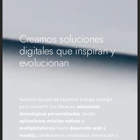
Creamos soluciones
digitales que inspiran y
evolucionan
Nuestro equipo de expertos trabaja contigo
para convertir tus ideas en
soluciones
tecnológicas personalizadas
. Desde
aplicaciones móviles nativas y
multiplataforma
hasta
desarrollo web a
medida
, combinamos creatividad, innovación y