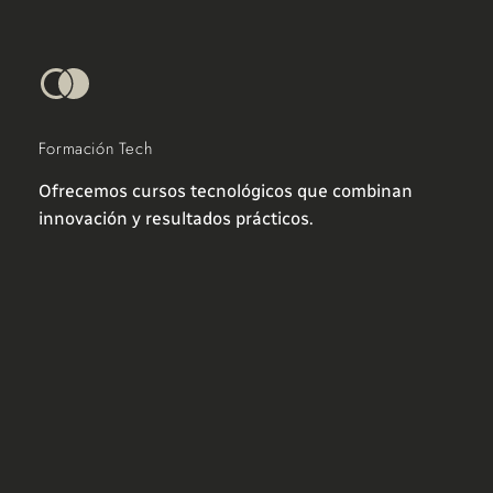
Formación Tech
Ofrecemos cursos tecnológicos que combinan
innovación y resultados prácticos.
Desarrollo Web
Creamos sitios web personalizados que impulsan
tu presencia en línea.